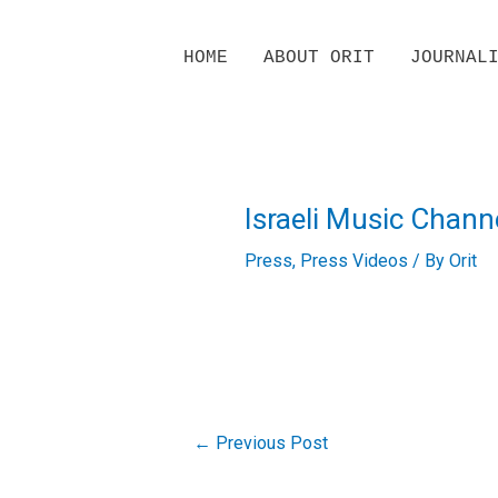
Skip
HOME
ABOUT ORIT
JOURNAL
to
content
Israeli Music Chann
Press
,
Press Videos
/ By
Orit
←
Previous Post