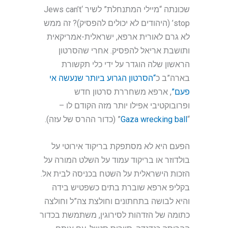
שכונתה “מיילי המתנחלת” לשיר ‘Jews can’t
stop’ (היהודים לא יכולים להפסיק)? זה ממש
לא גרם לאורית ארפא, ישראלית-אמריקאית
ותושבת אריאל להפסיק. אחרי שהסרטון
הראשון שלה הוגדר על ידי כלי תקשורת
בארה”ב כ
“הסרטון הגרוע ביותר שנעשה אי
פעם”
, ארפא משחררת סרטון חדש
ופרובוקטיבי אפילו יותר מזה הקודם לו –
“
Gaza wrecking ball
” (כדור ההרס של עזה).
הפעם היא לא מסתפקת בריקוד אירוטי על
בולדוזר או בריקוד עמוד על השלט המורה על
הזכות הישראלית על השטח בכניסה לבית אל.
בקליפ ארפא שוברת בתים כשפטיש בידה
והיא לבושה בתחתונים וחולצת צה”ל וחולצה
כתומה של הזדהות לסירוגין, משתמשת בכדור