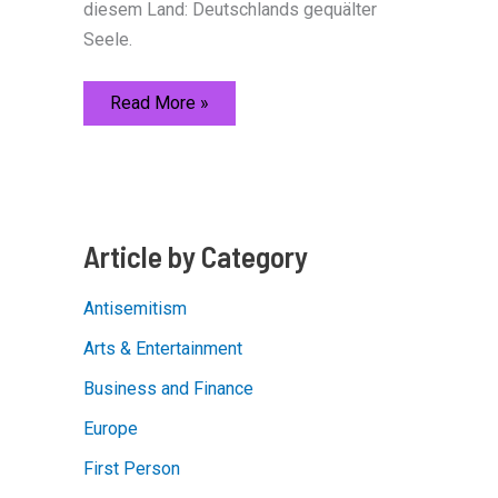
diesem Land: Deutschlands gequälter
Seele.
Geht’s
Read More »
Noch,
Claus
Strunz?
Article by Category
Antisemitism
Arts & Entertainment
Business and Finance
Europe
First Person